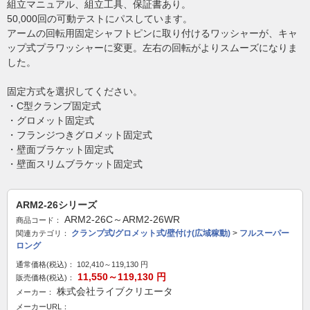
組立マニュアル、組立工具、保証書あり。
50,000回の可動テストにパスしています。
アームの回転用固定シャフトピンに取り付けるワッシャーが、キャ
ップ式プラワッシャーに変更。左右の回転がよりスムーズになりま
した。
固定方式を選択してください。
・C型クランプ固定式
・グロメット固定式
・フランジつきグロメット固定式
・壁面ブラケット固定式
・壁面スリムブラケット固定式
ARM2-26シリーズ
ARM2-26C～ARM2-26WR
商品コード：
クランプ式/グロメット式/壁付け(広域稼動)
>
フルスーパー
関連カテゴリ：
ロング
通常価格(税込)：
102,410～119,130
円
11,550～119,130
円
販売価格(税込)：
株式会社ライブクリエータ
メーカー：
メーカーURL：