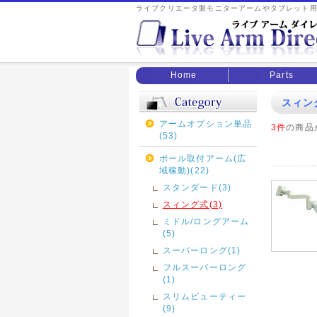
ライブクリエータ製モニターアームやタブレット
Home
Parts
スィン
アームオプション単品
3件
の商品
(53)
ポール取付アーム(広
域稼動)(22)
スタンダード(3)
スィング式(3)
ミドル/ロングアーム
(5)
スーパーロング(1)
フルスーパーロング
(1)
スリムビューティー
(9)