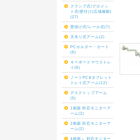
クランプ式/グロメッ
ト式/壁付け(広域稼動)
(27)
壁掛け式/レール式(7)
天吊り式アーム(2)
PCホルダー・カート
(6)
キーボードマウストレ
イ(6)
ノートPC&タブレット
トレイ式アーム(12)
デスクトップアーム
(5)
1画面 対応モニターア
ーム(2)
2画面 対応モニターア
ーム(2)
4画面～ 対応モニター