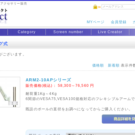
用アクセサリー販売
MYページ
会員登録
Category
Screen number
Live Creator
グ式
がございます。
価格順
新着順
表示件
ARM2-10APシリーズ
販売価格(税込)：
58,300～76,560
円
耐荷重1Kg～4Kg
6関節のVESA75,VESA100規格対応のフレキシブルアーム
既設のポールの直径をお調べになってからご購入ください。