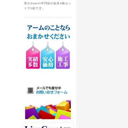
厚さ2mmの半円状の金具4枚セッ
トで1組です。