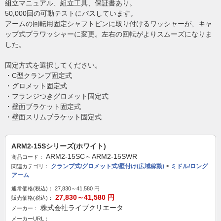
組立マニュアル、組立工具、保証書あり。
50,000回の可動テストにパスしています。
アームの回転用固定シャフトピンに取り付けるワッシャーが、キャ
ップ式プラワッシャーに変更。左右の回転がよりスムーズになりま
した。
固定方式を選択してください。
・C型クランプ固定式
・グロメット固定式
・フランジつきグロメット固定式
・壁面ブラケット固定式
・壁面スリムブラケット固定式
ARM2-15Sシリーズ(ホワイト)
ARM2-15SC～ARM2-15SWR
商品コード：
クランプ式/グロメット式/壁付け(広域稼動)
>
ミドル/ロング
関連カテゴリ：
アーム
通常価格(税込)：
27,830～41,580
円
27,830～41,580
円
販売価格(税込)：
株式会社ライブクリエータ
メーカー：
メーカーURL：